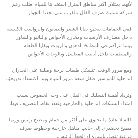
لأنهما يمثلان أكثر مناطق المنزل استخدامًا للمياه اطلب رقم
شركة تسليك صرف الفلل بالقرب منى تجدنا بالجوار .
ففي الحمامات تتجمع بقايا الشعر والصابون والرواسب الكلسية
داخل مصارف الأرضيات ومخارج الأحواض والبانيو والشاور
بينما تتراكم في المطابخ الدهون والزيوت وبقايا الطعام
والمنظفات داخل أنابيب المغاسل وبالوعات الأحواض.
ومع مرور الوقت، تتشكل طبقات لزجة وصلبة على الجدران
الداخلية للمواسير فتقل سعة مرور المياه ويبدأ الانسداد تدريجيًا.
وتزداد أهمية التسليك في الفلل على وجه الخصوص بسبب
امتداد الشبكات الداخلية والخارجية وتعدد نقاط التصريف فيها.
فالفيلا عادةً ما تحتوي على أكثر من حمام ومطبخ رئيس وربما
مطبخ تحضيري إلى جانب مناهل خارجية وخطوط صرف
فرعية تتصل بالبيارة أو الخط الرئيس.