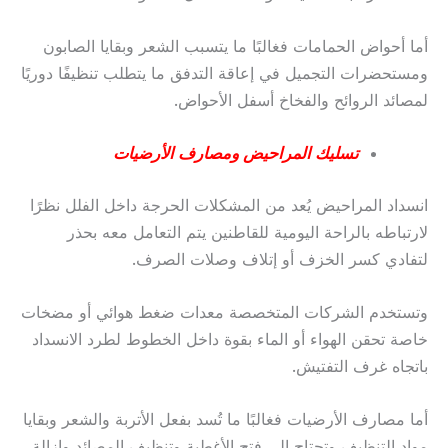
أما أحواض الحمامات فغالبًا ما يتسبب الشعر وبقايا الصابون
ومستحضرات التجميل في إعاقة التدفق ما يتطلب تنظيفًا دوريًا
لمصائد الروائح والفخاخ أسفل الأحواض.
تسليك المراحيض ومصارف الأرضيات
انسداد المراحيض يُعد من المشكلات الحرجة داخل الفلل نظرًا
لارتباطه بالراحة اليومية للقاطنين يتم التعامل معه بحذر
لتفادي كسر الخزف أو إتلاف وصلات الصرف.
وتستخدم الشركات المتخصصة معدات ضغط هوائي أو مضخات
خاصة تحقن الهواء أو الماء بقوة داخل الخطوط لطرد الانسداد
باتجاه غرف التفتيش.
أما مصارف الأرضيات فغالبًا ما تُسد بفعل الأتربة والشعر وبقايا
مواد التنظيف وتحتاج إلى فتح الأغطية وتنظيف المصائد وإزالة