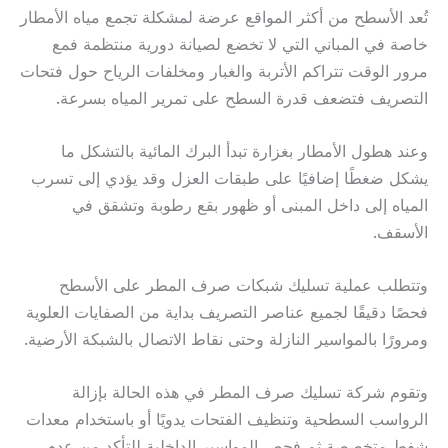
تُعد الأسطح من أكثر المواقع عرضة لمشكلة تجمع مياه الأمطار
خاصة في المباني التي لا تخضع لصيانة دورية منتظمة فمع
مرور الوقت تتراكم الأتربة والغبار ومخلفات الرياح حول فتحات
التصريف فتضعف قدرة السطح على تمرير المياه بسرعة.
وعند هطول الأمطار بغزارة تبدأ البرك المائية بالتشكل ما
يشكل ضغطًا إضافيًا على طبقات العزل وقد يؤدي إلى تسرب
المياه إلى داخل المبنى أو ظهور بقع رطوبة وتشقق في
الأسقف.
وتتطلب عملية تسليك شبكات صرف المطر على الأسطح
فحصًا دقيقًا لجميع عناصر التصريف بداية من الصفايات العلوية
ومرورًا بالمواسير النازلة وحتى نقاط الاتصال بالشبكة الأرضية.
وتقوم شركة تسليك صرف المطر في هذه الحالة بإزالة
الرواسب السطحية وتنظيف الفتحات يدويًا أو باستخدام معدات
شفط متخصصة ثم فحص المواسير الداخلية للتأكد من عدم