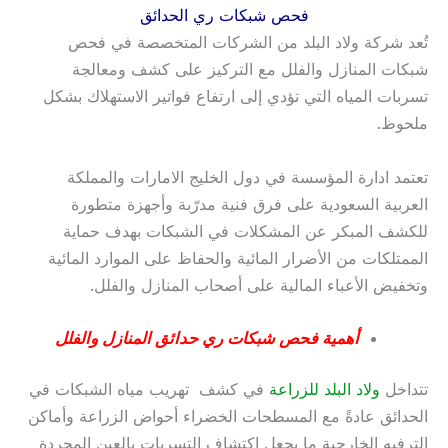
فحص شبكات ري الحدائق
تُعد شركة ولاد البلد من الشركات المتخصصة في فحص
شبكات المنازل والفلل مع التركيز على كشف ومعالجة
تسربات المياه التي تؤدي إلى ارتفاع فواتير الاستهلاك بشكل
ملحوظ.
تعتمد ادارة المؤسسة في دول الخليج الامارات والمملكة
العربية السعودية على فرق فنية مدرّبة وأجهزة متطورة
للكشف المبكر عن المشكلات في الشبكات بهدف حماية
الممتلكات من الأضرار المائية والحفاظ على الموارد المائية
وتخفيض الأعباء المالية على أصحاب المنازل والفلل.
أهمية فحص شبكات ري حدائق المنازل والفلل
تتداخل
ولاد البلد للزراعة
في كشف تهريب مياه الشبكات في
الحدائق عادةً مع المسطحات الخضراء أحواض الزراعة وأماكن
الترفيه الخارجية ما يجعل اكتشاف التسربات بالعين المجردة