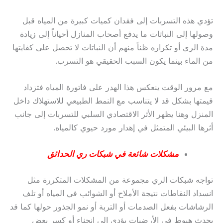
تؤدي هذه التسربات إلى فقدان كميات كبيرة من المياه قبل
وصولها إلى النباتات ما يدفع أصحاب المنازل أحياناً إلى زيادة
مدة الري أو تكراره ظناً منهم أن النباتات لا تحصل على كفايتها
من الماء بينما يكون السبب الحقيقي هو التسرب.
مع مرور الوقت ينعكس هذا الهدر على فاتورة المياه فتزداد
قيمتها بشكل قد لا يتناسب مع النمط الطبيعي للاستهلاك داخل
المنزل وهنا يظهر الأثر الاقتصادي السلبي للتسربات إلى جانب
أثرها البيئي المتمثل في إهدار مورد حيوي كالمياه.
مشكلات شائعة في شبكات ري الحدائق
تواجه شبكات الري مجموعة من المشكلات المتكررة مثل
انسداد النقاطات نتيجة الأملاح أو الشوائب في المياه أو تلف
الرشاشات بفعل الصدمات أو التربة أو نمو الجذور حولها كما قد
يحدث هبوط في الأرضيات يؤدي إلى انحناء أو كسر بعض