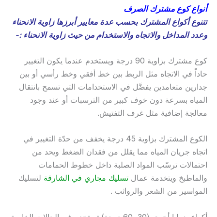
أنواع كوع مشترك الصرف
تتنوع أكواع المشترك بحسب عدة معايير أبرزها زاوية الانحناء
وعدد المداخل والاتجاه والاستخدام من حيث زاوية الانحناء :-
كوع مشترك بزاوية 90 درجة ويستخدم عندما يكون التغيير
حاداً في الاتجاه مثل الربط بين خط أفقي وخط رأسي أو بين
جدارين متعامدين يفضَّل في الاستخدامات التي تسمح بانتقال
المياه بسرعة دون خوف كبير من الترسبات أو عند وجود
معالجة إضافية مثل غرف التفتيش.
الكوع المشترك بزاوية 45 درجة يخفف من حدّة التغيير في
اتجاه جريان المياه مما يقلل من فقدان الضغط ويحد من
احتمالات ترسّب المواد الصلبة داخل خطوط الحمامات
والماطبخ ويتخدمة عمال
تسليك مجاري في الشارقة
لتسليك
المواسير من الشعر والرواثب .
أكواع بزوايا أخرى (30، 60 درجة) تستخدم في الحالات الخاصة