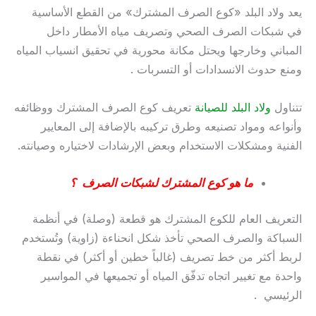
يعد ولاد البلد «كوع الصرف المشترك» من القطع الأساسية
في شبكات الصرف الصحي وتصريف مياه الأمطار داخل
المباني وخارجها ويحتل مكانة محورية في تحقيق انسياب المياه
ومنع حدوث الانسدادات أو التسربات .
تتناول
ولاد البلد للصيانة
تعريف كوع الصرف المشترك ووظائفه
وأنواعه ومواد تصنيعه وطرق تركيبه بالإضافة إلى المعايير
الفنية ومشكلات الاستخدام وبعض الإرشادات لاختياره وصيانته.
ما هو كوع المشترك لشبكات الصرف ؟
التعريف العام للكوع المشترك هو قطعة (وصلة) في أنظمة
السباكة والصرف الصحي تأخذ شكل انحناءة (زاوية) وتُستخدم
لربط أكثر من خط تصريف (غالباً خطين أو أكثر) في نقطة
واحدة مع تغيير اتجاه تدفّق المياه أو تجميعها في المواسير
الرئيسي .